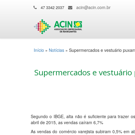
acin@acin.com.br
47 3342 2037
Início
»
Notícias
»
Supermercados e vestuário puxam 
Supermercados e vestuário 
Segundo o IBGE, alta não é suficiente para trazer o
abril de 2015, as vendas caíram 6,7%
As vendas do comércio varejista subiram 0,5% em abri