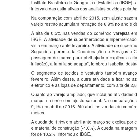
Instituto Brasileiro de Geografia e Estatística (IBGE
intervalo das estimativas dos analistas ouvidos pela A
Na comparação com abril de 2015, sem ajuste sazonal
varejo restrito acumulam retração de 6,9% no ano e 
A alta de 0,5% nas vendas do comércio varejista em 
IBGE. A atividade de supermercados e hipermercado
vista em março ante fevereiro. A atividade de superm
Segundo a gerente da Coordenação de Serviços e Com
passagem de março para abril ajuda a explicar a a
inflação), a família se adapta”, lembrou Isabella, des
O segmento de tecidos e vestuário também avanç
fevereiro. Além desse, a outra atividade a ficar no a
eletrônico e as lojas de departamento, com alta de 2
Quanto ao varejo ampliado, que inclui as atividades 
março, na série com ajuste sazonal. Na comparação c
9,1% em abril de 2016. Até abril, as vendas do comé
meses.
A queda de 1,4% em abril ante março se explica por
e material de construção (-4,0%). A queda na margem
foi de 10,2%, informou o IBGE.