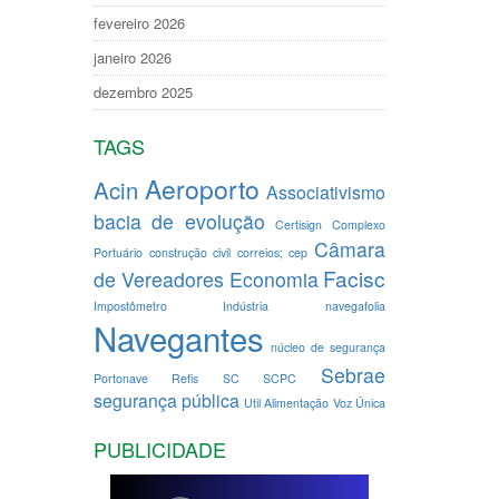
fevereiro 2026
janeiro 2026
dezembro 2025
TAGS
Aeroporto
Acin
Associativismo
bacia de evolução
Certisign
Complexo
Câmara
Portuário
construção civil
correios; cep
Facisc
de Vereadores
Economia
Impostômetro
Indústria
navegafolia
Navegantes
núcleo de segurança
Sebrae
Portonave
Refis
SC
SCPC
segurança pública
Util Alimentação
Voz Única
PUBLICIDADE