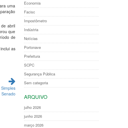
Economia
para uma
omparação
Facisc
Impostômetro
de abril
Indústria
mbrou que
ríodo de
Notícias
Portonave
inclui as
Prefeitura
SCPC
Segurança Pública
Sem categoria
o Simples
o Senado
ARQUIVO
julho 2026
junho 2026
março 2026