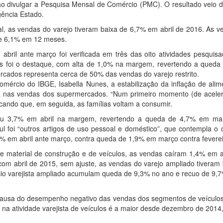
), ao divulgar a Pesquisa Mensal de Comércio (PMC). O resultado veio 
gência Estado.
, as vendas do varejo tiveram baixa de 6,7% em abril de 2016. As v
de 6,1% em 12 meses.
abril ante março foi verificada em três das oito atividades pesquis
s foi o destaque, com alta de 1,0% na margem, revertendo a queda
ercados representa cerca de 50% das vendas do varejo restrito.
ércio do IBGE, Isabella Nunes, a estabilização da inflação de alim
lta nas vendas dos supermercados. “Num primeiro momento (de acele
tacando que, em seguida, as famílias voltam a consumir.
ou 3,7% em abril na margem, revertendo a queda de 4,7% em ma
zul foi “outros artigos de uso pessoal e doméstico”, que contempla o
,8% em abril ante março, contra queda de 1,9% em março contra feverei
de material de construção e de veículos, as vendas caíram 1,4% em a
om abril de 2015, sem ajuste, as vendas do varejo ampliado tiveram 
rcio varejista ampliado acumulam queda de 9,3% no ano e recuo de 9,
 causa do desempenho negativo das vendas dos segmentos de veículos
 na atividade varejista de veículos é a maior desde dezembro de 201