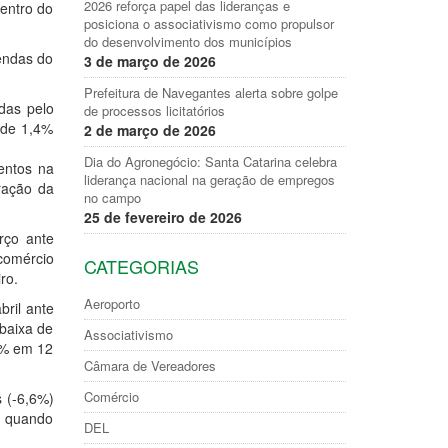
2026 reforça papel das lideranças e
dentro do
posiciona o associativismo como propulsor
do desenvolvimento dos municípios
endas do
3 de março de 2026
Prefeitura de Navegantes alerta sobre golpe
adas pelo
de processos licitatórios
 de 1,4%
2 de março de 2026
Dia do Agronegócio: Santa Catarina celebra
entos na
liderança nacional na geração de empregos
ração da
no campo
25 de fevereiro de 2026
rço ante
 comércio
CATEGORIAS
ro.
Aeroporto
bril ante
baixa de
Associativismo
7% em 12
Câmara de Vereadores
Comércio
 (-6,6%)
4, quando
DEL