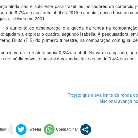
rço ainda não é suficiente para trazer os indicadores do comércio 
queda de 6,7% em abril ante abril de 2015 é a maior, nessa base de c
uisa, iniciada em 2001.
ril, o aumento do desemprego e a queda da renda na comparação 
ito ajudam a explicar o quadro, segundo Isabella. A pesquisadora le
erno Bruto (PIB) do primeiro trimestre, na comparação com igual pe
rcio varejista restrito subiu 0,3% em abril. No varejo ampliado, que 
dice de média móvel trimestral das vendas teve recuo de 0,4% em abril.
Projeto que eleva limite de renda d
Nacional avança n