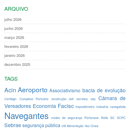
ARQUIVO
julho 2026
junho 2026
março 2026
fevereiro 2026
janeiro 2026
dezembro 2025
TAGS
Aeroporto
Acin
bacia de evolução
Associativismo
Câmara de
Certisign
Complexo Portuário
construção civil
correios; cep
Facisc
Vereadores
Economia
Impostômetro
Indústria
navegafolia
Navegantes
núcleo de segurança
Portonave
Refis
SC
SCPC
Sebrae
segurança pública
Util Alimentação
Voz Única