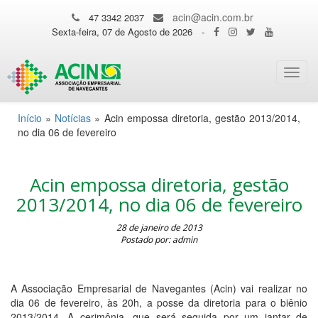
acin@acin.com.br
47 3342 2037
Sexta-feira, 07 de Agosto de 2026
-
Toggl
navig
Início
»
Notícias
»
Acin empossa diretoria, gestão 2013/2014,
no dia 06 de fevereiro
Acin empossa diretoria, gestão
2013/2014, no dia 06 de fevereiro
28 de janeiro de 2013
Postado por: admin
A Associação Empresarial de Navegantes (Acin) vai realizar no
dia 06 de fevereiro, às 20h, a posse da diretoria para o biênio
2013/2014. A cerimônia, que será seguida por um jantar de