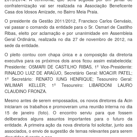
confraternização vai ser realizada na Associação Beneficente
Casa dos Idosos Amizade, no Bairro Meia Praia.
O presidente da Gestão 2011/2012, Francisco Carlos Gervásio,
vai passar o comando da entidade para o Sr. Osmari de Castilho
Ribas, eleito por aclamação e por unanimidade em Assembleia
Geral Ordinária, realizada no dia 27 de novembro de 2012, na
sede da entidade.
O pleito contou com chapa única e a composição da diretoria
executiva para os próximos dois anos ficou assim estabelecida:
Presidente: OSMARI DE CASTILHO RIBAS, 1º Vice-Presidente:
RINALDO LUIZ DE ARAÚJO, Secretário Geral: MOACIR PATEL;
1º Secretário: RENATO IUNG HENRIQUE; Tesoureiro Geral:
WILIMAR KELLER; 1º Tesoureiro: LIBARDONI LAURO
CLAUDINO FRONZA.
Mesmo antes de serem empossados, os novos diretores da Acin
iniciaram os trabalhos e promoveram uma reunião interna no dia
15 de janeiro (foto). O encontro serviu para que fossem
deliberados alguns assuntos importantes para o futuro da
entidade. A primeira ação da nova diretoria foi solicitar, junto aos
associados, o envio de sugestão de temas relevantes para serem