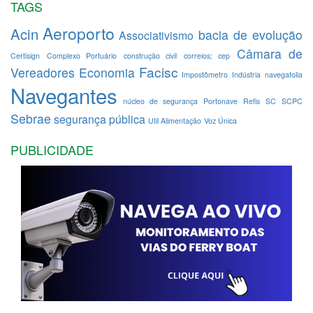
TAGS
Aeroporto
Acin
bacia de evolução
Associativismo
Câmara de
Certisign
Complexo Portuário
construção civil
correios; cep
Facisc
Vereadores
Economia
Impostômetro
Indústria
navegafolia
Navegantes
núcleo de segurança
Portonave
Refis
SC
SCPC
Sebrae
segurança pública
Util Alimentação
Voz Única
PUBLICIDADE