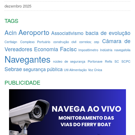
dezembro 2025
TAGS
Aeroporto
Acin
bacia de evolução
Associativismo
Câmara de
Certisign
Complexo Portuário
construção civil
correios; cep
Facisc
Vereadores
Economia
Impostômetro
Indústria
navegafolia
Navegantes
núcleo de segurança
Portonave
Refis
SC
SCPC
Sebrae
segurança pública
Util Alimentação
Voz Única
PUBLICIDADE