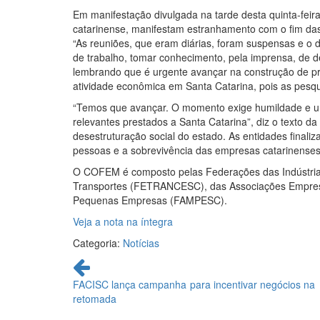
Em manifestação divulgada na tarde desta quinta-feir
catarinense, manifestam estranhamento com o fim das 
“As reuniões, que eram diárias, foram suspensas e 
de trabalho, tomar conhecimento, pela imprensa, de d
lembrando que é urgente avançar na construção de p
atividade econômica em Santa Catarina, pois as pes
“Temos que avançar. O momento exige humildade e uni
relevantes prestados a Santa Catarina”, diz o texto
desestruturação social do estado. As entidades final
pessoas e a sobrevivência das empresas catarinenses
O COFEM é composto pelas Federações das Indústria
Transportes (FETRANCESC), das Associações Empresar
Pequenas Empresas (FAMPESC).
Veja a nota na íntegra
Categoria:
Notícias
Continue
lendo
FACISC lança campanha para incentivar negócios na
retomada