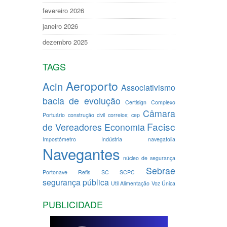
fevereiro 2026
janeiro 2026
dezembro 2025
TAGS
Aeroporto
Acin
Associativismo
bacia de evolução
Certisign
Complexo
Câmara
Portuário
construção civil
correios; cep
Facisc
de Vereadores
Economia
Impostômetro
Indústria
navegafolia
Navegantes
núcleo de segurança
Sebrae
Portonave
Refis
SC
SCPC
segurança pública
Util Alimentação
Voz Única
PUBLICIDADE