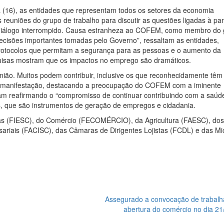
a (16), as entidades que representam todos os setores da economia
reuniões do grupo de trabalho para discutir as questões ligadas à pa
o diálogo interrompido. Causa estranheza ao COFEM, como membro do
ecisões importantes tomadas pelo Governo”, ressaltam as entidades,
rotocolos que permitam a segurança para as pessoas e o aumento da
quisas mostram que os impactos no emprego são dramáticos.
ão. Muitos podem contribuir, inclusive os que reconhecidamente têm 
 da manifestação, destacando a preocupação do COFEM com a iminente
izam reafirmando o “compromisso de continuar contribuindo com a saúd
, que são instrumentos de geração de empregos e cidadania.
s (FIESC), do Comércio (FECOMÉRCIO), da Agricultura (FAESC), dos
iais (FACISC), das Câmaras de Dirigentes Lojistas (FCDL) e das Mi
Assegurado a convocação de trabalh
abertura do comércio no dia 21