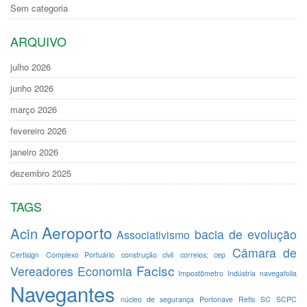
Sem categoria
ARQUIVO
julho 2026
junho 2026
março 2026
fevereiro 2026
janeiro 2026
dezembro 2025
TAGS
Aeroporto
Acin
bacia de evolução
Associativismo
Câmara de
Certisign
Complexo Portuário
construção civil
correios; cep
Facisc
Vereadores
Economia
Impostômetro
Indústria
navegafolia
Navegantes
núcleo de segurança
Portonave
Refis
SC
SCPC