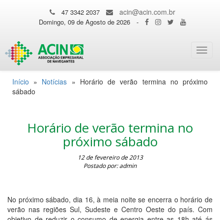
acin@acin.com.br
47 3342 2037
Domingo, 09 de Agosto de 2026
-
Toggl
navig
Início
»
Notícias
»
Horário de verão termina no próximo
sábado
Horário de verão termina no
próximo sábado
12 de fevereiro de 2013
Postado por: admin
No próximo sábado, dia 16, à meia noite se encerra o horário de
verão nas regiões Sul, Sudeste e Centro Oeste do país. Com
objetivo de reduzir o consumo de energia entre as 18h até ás