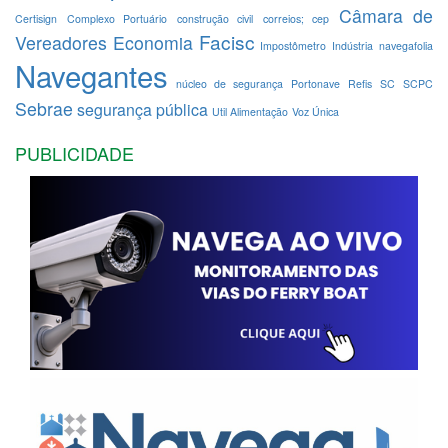
Câmara de
Certisign
Complexo Portuário
construção civil
correios; cep
Facisc
Vereadores
Economia
Impostômetro
Indústria
navegafolia
Navegantes
núcleo de segurança
Portonave
Refis
SC
SCPC
Sebrae
segurança pública
Util Alimentação
Voz Única
PUBLICIDADE