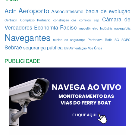
Aeroporto
Acin
bacia de evolução
Associativismo
Câmara de
Certisign
Complexo Portuário
construção civil
correios; cep
Facisc
Vereadores
Economia
Impostômetro
Indústria
navegafolia
Navegantes
núcleo de segurança
Portonave
Refis
SC
SCPC
Sebrae
segurança pública
Util Alimentação
Voz Única
PUBLICIDADE