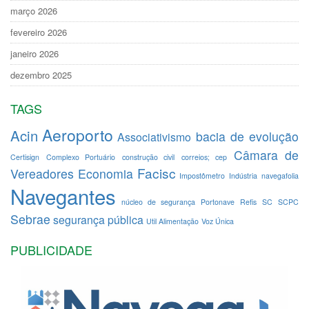
março 2026
fevereiro 2026
janeiro 2026
dezembro 2025
TAGS
Aeroporto
Acin
bacia de evolução
Associativismo
Câmara de
Certisign
Complexo Portuário
construção civil
correios; cep
Facisc
Vereadores
Economia
Impostômetro
Indústria
navegafolia
Navegantes
núcleo de segurança
Portonave
Refis
SC
SCPC
Sebrae
segurança pública
Util Alimentação
Voz Única
PUBLICIDADE