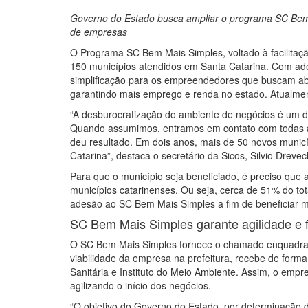
Governo do Estado busca ampliar o programa SC Bem M
de empresas
O Programa SC Bem Mais Simples, voltado à facilitaç
150 municípios atendidos em Santa Catarina. Com ade
simplificação para os empreendedores que buscam abr
garantindo mais emprego e renda no estado. Atualme
“A desburocratização do ambiente de negócios é um do
Quando assumimos, entramos em contato com todas a
deu resultado. Em dois anos, mais de 50 novos munic
Catarina”, destaca o secretário da Sicos, Silvio Drevec
Para que o município seja beneficiado, é preciso que
municípios catarinenses. Ou seja, cerca de 51% do tot
adesão ao SC Bem Mais Simples a fim de beneficiar mai
SC Bem Mais Simples garante agilidade e f
O SC Bem Mais Simples fornece o chamado enquadramen
viabilidade da empresa na prefeitura, recebe de form
Sanitária e Instituto do Meio Ambiente. Assim, o emp
agilizando o início dos negócios.
“O objetivo do Governo do Estado, por determinação d