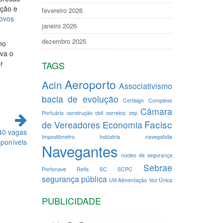
ação e
fevereiro 2026
novos
janeiro 2026
dezembro 2025
no
iva o
r
TAGS
Aeroporto
Acin
Associativismo
bacia de evolução
Certisign
Complexo
Câmara
Portuário
construção civil
correios; cep
Facisc
de Vereadores
Economia
40 vagas
Impostômetro
Indústria
navegafolia
sponíveis
Navegantes
núcleo de segurança
Sebrae
Portonave
Refis
SC
SCPC
segurança pública
Util Alimentação
Voz Única
PUBLICIDADE