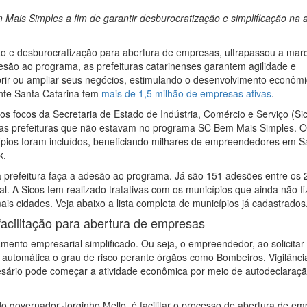
ais Simples a fim de garantir desburocratização e simplificação na 
ão e desburocratização para abertura de empresas, ultrapassou a mar
são ao programa, as prefeituras catarinenses garantem agilidade e
ir ou ampliar seus negócios, estimulando o desenvolvimento econômi
nte Santa Catarina tem
mais de 1,5 milhão de empresas ativas
.
s focos da Secretaria de Estado de Indústria, Comércio e Serviço (Sic
s prefeituras que não estavam no programa SC Bem Mais Simples. O
ípios foram incluídos, beneficiando milhares de empreendedores em S
k.
 a prefeitura faça a adesão ao programa. Já são 151 adesões entre os 
al. A Sicos tem realizado tratativas com os municípios que ainda não f
s cidades. Veja abaixo a lista completa de municípios já cadastrados
acilitação para abertura de empresas
to empresarial simplificado. Ou seja, o empreendedor, ao solicitar
a automática o grau de risco perante órgãos como Bombeiros, Vigilânci
resário pode começar a atividade econômica por meio de autodeclaraçã
o governador Jorginho Mello, é facilitar o processo de abertura de e