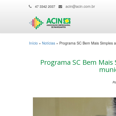
acin@acin.com.br
47 3342 2037
Início
»
Notícias
»
Programa SC Bem Mais Simples av
Programa SC Bem Mais S
munic
Po