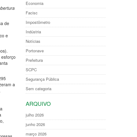
Economia
abertura
Facisc
Impostômetro
ca de
Indústria
co e
Notícias
Portonave
os).
 esforço
Prefeitura
anta
SCPC
295
Segurança Pública
izeram a
Sem categoria
.
ARQUIVO
 a
a
julho 2026
o,
junho 2026
março 2026
mpresas