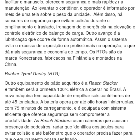
facilitar o manuseio, oferecem segurança e mais rapidez na
manutenção. Ao levantar o contêiner, o operador é informado por
meio de uma tela sobre o peso da unidade. Além disso, há
sensores de segurança que evitam colisão durante o
empilhamento e traslado, frenagem de emergência na elevação e
controle eletrônico de balanço de carga. Outro avanço é a
lubrificação que ocorre de forma automática. Assim o sistema
evita o excesso de exposição de profissionais na operação, o que
dá mais segurança e economia de tempo. Os RTGs são da
marca Konecranes, fabricados na Finlândia e montados na
China.
Rubber Tyred Gantry (RTG)
Outro equipamento de pátio adquirido é a
Reach Stacker
e
também será a primeira 100% elétrica a operar no Brasil. A
nova máquina tem capacidade de empilhar seis contêineres de
até 45 toneladas. A bateria opera por até oito horas ininterruptas,
com 75 minutos de carregamento, e é equipada com sistema
eficiente que oferece segurança sem comprometer a
produtividade. As
Reach Stackers
usam câmeras que acusam
presença de pedestres, radar que identifica obstáculos para
evitar colisão e até bafômetro que o operador precisa fazer para
que o equipamento possa ser ligado.