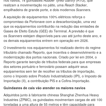
nos navios, 14 guindastes
Rubber Tyred Gantry
(RTG), que
realizam a movimentação no pátio, uma
Reach Stacker
,
empilhadeira de grande porte, e dois modernos
Scanners
.
A aquisição de equipamentos 100% elétricos reforça o
compromisso da Portonave com a descarbonização, uma vez
que os equipamentos contribuirão na redução das emissões de
Gases de Efeito Estufa (GEE) do Terminal. A previsão é que
os
Scanners
estejam disponíveis para uso até junho deste ano, e
os demais equipamentos entrem em operação em 2026.
O investimento nos equipamentos foi realizado dentro do regime
tributário chamado Reporto, que incentiva o desenvolvimento e a
modernização dos portos nacionais. Criado por lei em 2004, o
Reporto garante isenção de tributos federais para que empresas
dos setores portuário e ferroviário possam adquirir seus
equipamentos sem ter de recolher os tributos de importação,
como o Imposto sobre Produto Industrializado (IPI), o Imposto de
Importação (II), a contribuição PIS e a Cofins-Importação.
Guindastes de cais vão atender os maiores navios
Adquiridos junto à fabricante chinesa Shanghai Zhenhua Heavy
Industries (ZPMC), os guindastes movimentam cargas de até 100
toneladas a uma altura de 55 metros e têm capacidade para