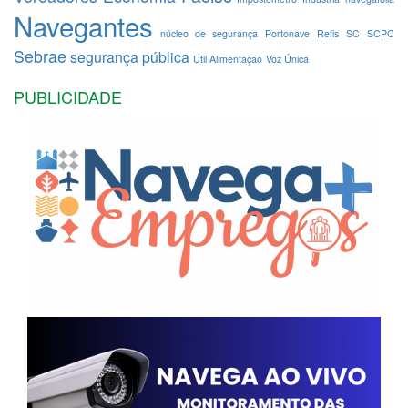
Navegantes
núcleo de segurança
Portonave
Refis
SC
SCPC
Sebrae
segurança pública
Util Alimentação
Voz Única
PUBLICIDADE