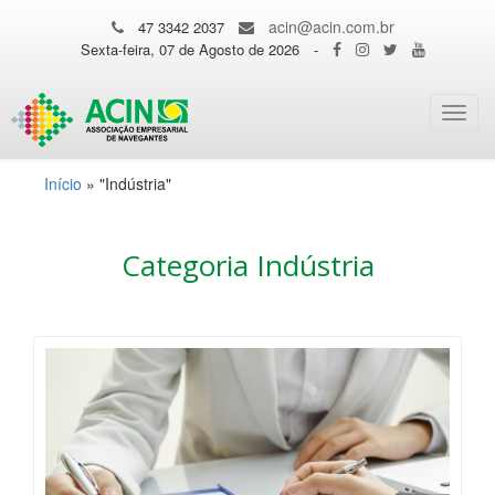
acin@acin.com.br
47 3342 2037
Sexta-feira, 07 de Agosto de 2026
-
Toggl
navig
Início
»
"Indústria"
Categoria Indústria