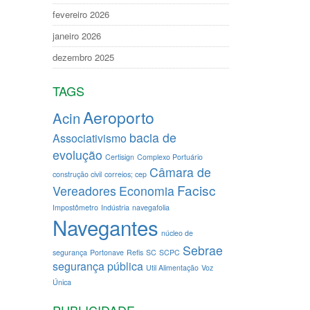
fevereiro 2026
janeiro 2026
dezembro 2025
TAGS
Aeroporto
Acin
bacia de
Associativismo
evolução
Certisign
Complexo Portuário
Câmara de
construção civil
correios; cep
Facisc
Vereadores
Economia
Impostômetro
Indústria
navegafolia
Navegantes
núcleo de
Sebrae
segurança
Portonave
Refis
SC
SCPC
segurança pública
Util Alimentação
Voz
Única