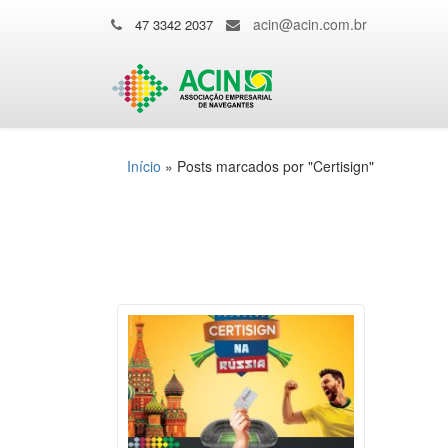
acin@acin.com.br
47 3342 2037
Início
»
Posts marcados por "Certisign"