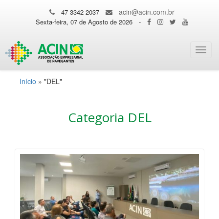
acin@acin.com.br
47 3342 2037
Sexta-feira, 07 de Agosto de 2026
-
Toggl
navig
Início
»
"DEL"
Categoria DEL