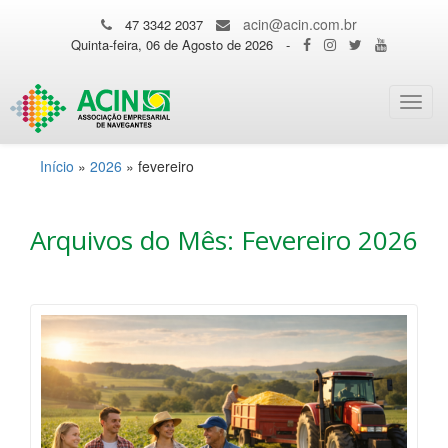
acin@acin.com.br
47 3342 2037
Quinta-feira, 06 de Agosto de 2026
-
Toggl
navig
Início
»
2026
»
fevereiro
Arquivos do Mês: Fevereiro 2026