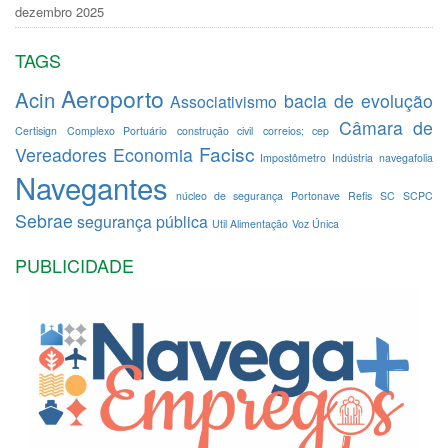
dezembro 2025
TAGS
Aeroporto
Acin
bacia de evolução
Associativismo
Câmara de
Certisign
Complexo Portuário
construção civil
correios; cep
Facisc
Vereadores
Economia
Impostômetro
Indústria
navegafolia
Navegantes
núcleo de segurança
Portonave
Refis
SC
SCPC
Sebrae
segurança pública
Util Alimentação
Voz Única
PUBLICIDADE