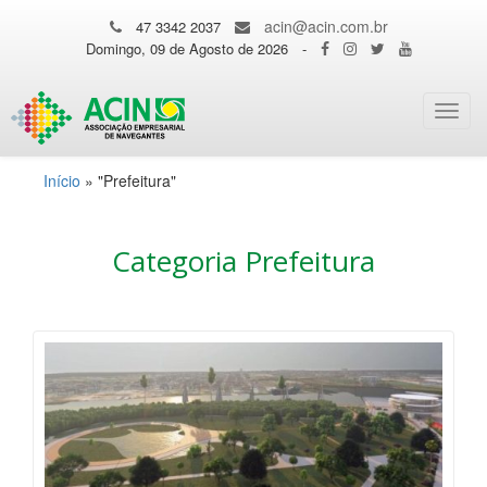
acin@acin.com.br
47 3342 2037
Domingo, 09 de Agosto de 2026
-
Toggl
navig
Início
»
"Prefeitura"
Categoria Prefeitura