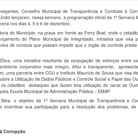
avegantes, Conselho Municipal de Transparência e Combate à Cor
a União lançaram, nessa semana, a programação oficial da 1ª Semana 
erá nos dias 4, 5 e 6 de dezembro.
oria do Município, na praça em frente ao Ferry Boat, onde o cidadã
nçamento do Plano Municipal de Integridade, iniciativa que visa 
esvios de conduta que possam impedir que o órgão de controle preste
ica, uma iniciativa resultante da conjugação de esforços entre os
mbiente corporativo mais íntegro, ético e transparente; apresent
, uma parceria entre CGU e Instituto Maurício de Sousa que visa di
sobre a Utilização de Dados Públicos e Controle Social e Papel das Ou
 os cidadãos destaques que fazem boa utilização do canal da Ouvi
 pela Escola Municipal de Administração Pública – EMAP.
 Silva, o objetivo da 1ª Semana Municipal de Transparência e C
e incentivar sua participação para a resolução dos problemas, de
 à Corrupção