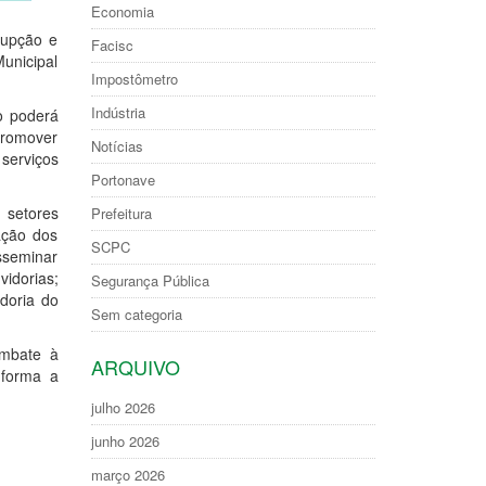
Economia
rupção e
Facisc
Municipal
Impostômetro
Indústria
o poderá
promover
Notícias
 serviços
Portonave
 setores
Prefeitura
ação dos
SCPC
sseminar
vidorias;
Segurança Pública
doria do
Sem categoria
ombate à
ARQUIVO
 forma a
julho 2026
junho 2026
março 2026