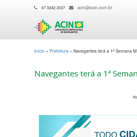
acin@acin.com.br
47 3342 2037
Início
»
Prefeitura
»
Navegantes terá a 1ª Semana M
Navegantes terá a 1ª Sema
Po