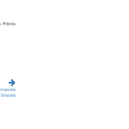
.
o Prêmio
 proposta
 Gravatá