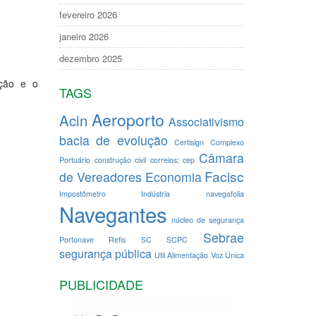
fevereiro 2026
janeiro 2026
dezembro 2025
ação e o
TAGS
Aeroporto
Acin
Associativismo
bacia de evolução
Certisign
Complexo
Câmara
Portuário
construção civil
correios; cep
Facisc
de Vereadores
Economia
Impostômetro
Indústria
navegafolia
Navegantes
núcleo de segurança
Sebrae
Portonave
Refis
SC
SCPC
segurança pública
Util Alimentação
Voz Única
PUBLICIDADE