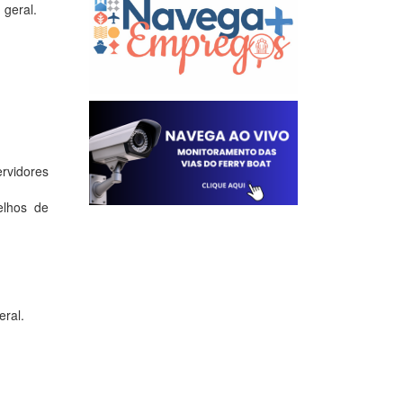
 geral.
ervidores
elhos de
eral.