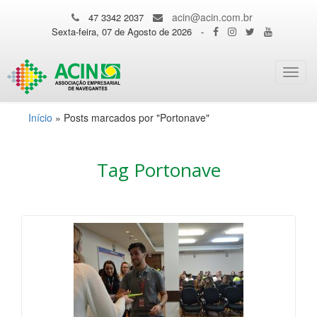
acin@acin.com.br
47 3342 2037
Sexta-feira, 07 de Agosto de 2026
-
Toggl
navig
Início
»
Posts marcados por "Portonave"
Tag Portonave