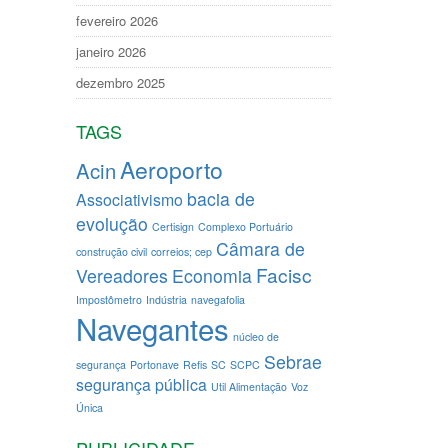
fevereiro 2026
janeiro 2026
dezembro 2025
TAGS
Aeroporto
Acin
bacia de
Associativismo
evolução
Certisign
Complexo Portuário
Câmara de
construção civil
correios; cep
Facisc
Vereadores
Economia
Impostômetro
Indústria
navegafolia
Navegantes
núcleo de
Sebrae
segurança
Portonave
Refis
SC
SCPC
segurança pública
Util Alimentação
Voz
Única