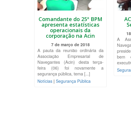
Comandante do 25º BPM
AC
apresenta estatísticas
S
operacionais da
18
corporação na Acin
A Ass
7 de março de 2018
Navega
A pauta da reunião ordinária da
preside
Associação Empresarial de
bem c
Navegantes (Acin) desta terça-
executi
feira (06) foi novamente a
Segura
segurança pública, tema [...]
Notícias
|
Segurança Pública