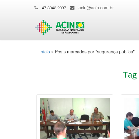
acin@acin.com.br
47 3342 2037
Início
»
Posts marcados por "segurança pública"
Tag 