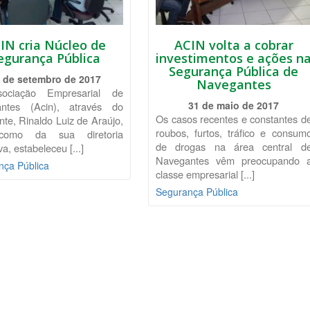
IN cria Núcleo de
ACIN volta a cobrar
egurança Pública
investimentos e ações n
Segurança Pública de
 de setembro de 2017
Navegantes
ociação Empresarial de
31 de maio de 2017
ntes (Acin), através do
Os casos recentes e constantes d
nte, Rinaldo Luiz de Araújo,
roubos, furtos, tráfico e consum
omo da sua diretoria
de drogas na área central d
va, estabeleceu [...]
Navegantes vêm preocupando 
nça Pública
classe empresarial [...]
Segurança Pública