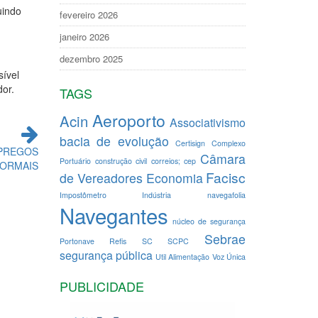
uindo
fevereiro 2026
janeiro 2026
dezembro 2025
sível
dor.
TAGS
Aeroporto
Acin
Associativismo
bacia de evolução
Certisign
Complexo
PREGOS
Câmara
Portuário
construção civil
correios; cep
ORMAIS
Facisc
de Vereadores
Economia
Impostômetro
Indústria
navegafolia
Navegantes
núcleo de segurança
Sebrae
Portonave
Refis
SC
SCPC
segurança pública
Util Alimentação
Voz Única
PUBLICIDADE