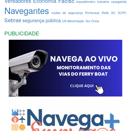
Facisc
Vereadores
Economia
Impostômetro
Indústria
navegafolia
Navegantes
núcleo de segurança
Portonave
Refis
SC
SCPC
Sebrae
segurança pública
Util Alimentação
Voz Única
PUBLICIDADE