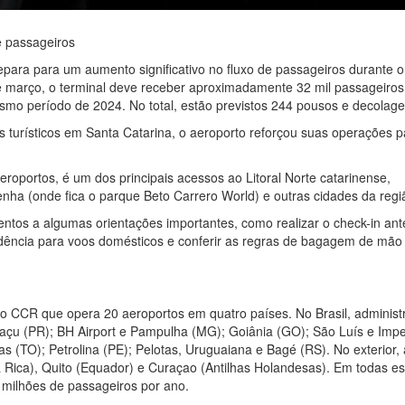
e passageiros
para para um aumento significativo no fluxo de passageiros durante o
de março, o terminal deve receber aproximadamente 32 mil passageiros
o período de 2024. No total, estão previstos 244 pousos e decolage
s turísticos em Santa Catarina, o aeroporto reforçou suas operações p
oportos, é um dos principais acessos ao Litoral Norte catarinense,
enha (onde fica o parque Beto Carrero World) e outras cidades da regi
tentos a algumas orientações importantes, como realizar o check-in ant
ência para voos domésticos e conferir as regras de bagagem de mão
 CCR que opera 20 aeroportos em quatro países. No Brasil, administ
uaçu (PR); BH Airport e Pampulha (MG); Goiânia (GO); São Luís e Impe
as (TO); Petrolina (PE); Pelotas, Uruguaiana e Bagé (RS). No exterior, 
Rica), Quito (Equador) e Curaçao (Antilhas Holandesas). Em todas es
milhões de passageiros por ano.