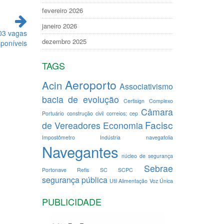
fevereiro 2026
janeiro 2026
03 vagas
dezembro 2025
sponíveis
TAGS
Aeroporto
Acin
Associativismo
bacia de evolução
Certisign
Complexo
Câmara
Portuário
construção civil
correios; cep
Facisc
de Vereadores
Economia
Impostômetro
Indústria
navegafolia
Navegantes
núcleo de segurança
Sebrae
Portonave
Refis
SC
SCPC
segurança pública
Util Alimentação
Voz Única
PUBLICIDADE