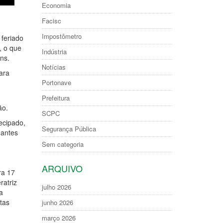
Economia
Facisc
Impostômetro
 feriado
, o que
Indústria
ns.
Notícias
ara
Portonave
Prefeitura
ão.
SCPC
ecipado,
Segurança Pública
 antes
Sem categoria
ARQUIVO
ra 17
ratriz
julho 2026
a
tas
junho 2026
março 2026