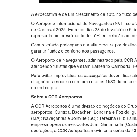
A expectativa é de um crescimento de 10% no fluxo d
O Aeroporto Internacional de Navegantes (NVT) se pre
de Carnaval 2025. Entre os dias 28 de fevereiro e 5 
representa um crescimento de 10% em relação ao mesm
Com o feriado prolongado e a alta procura por destino
garantir fluidez e conforto aos passageiros.
O Aeroporto de Navegantes, administrado pela CCR Aer
atendendo turistas que visitam Balneário Camboriú, P
Para evitar imprevistos, os passageiros devem ficar a
chegar ao aeroporto com pelo menos 1h30 de anteced
do embarque.
Sobre a CCR Aeroportos
A CCR Aeroportos é uma divisão de negócios do Grupo
aeroportos: Curitiba, Bacacheri, Londrina e Foz do Ig
(MA); Navegantes e Joinville (SC); Teresina (PI); Palm
empresa opera os aeroportos Juan Santamaria (Costa 
operações, a CCR Aeroportos movimenta cerca de 43 