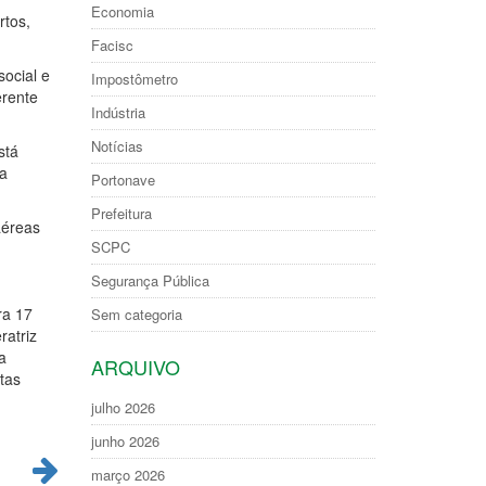
Economia
rtos,
Facisc
ocial e
Impostômetro
erente
Indústria
Notícias
stá
da
Portonave
Prefeitura
aéreas
SCPC
Segurança Pública
ra 17
Sem categoria
ratriz
a
ARQUIVO
tas
julho 2026
junho 2026
março 2026