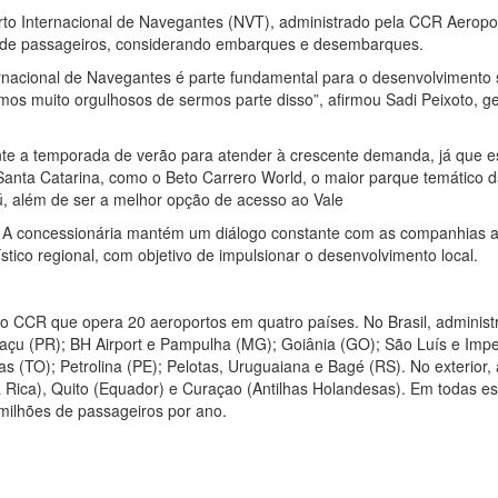
rto Internacional de Navegantes (NVT), administrado pela CCR Aeropo
s de passageiros, considerando embarques e desembarques.
nacional de Navegantes é parte fundamental para o desenvolvimento s
os muito orgulhosos de sermos parte disso”, afirmou Sadi Peixoto, g
te a temporada de verão para atender à crescente demanda, já que e
e Santa Catarina, como o Beto Carrero World, o maior parque temático 
ú, além de ser a melhor opção de acesso ao Vale
. A concessionária mantém um diálogo constante com as companhias 
ístico regional, com objetivo de impulsionar o desenvolvimento local.
 CCR que opera 20 aeroportos em quatro países. No Brasil, administ
uaçu (PR); BH Airport e Pampulha (MG); Goiânia (GO); São Luís e Impe
as (TO); Petrolina (PE); Pelotas, Uruguaiana e Bagé (RS). No exterior, 
Rica), Quito (Equador) e Curaçao (Antilhas Holandesas). Em todas es
ilhões de passageiros por ano.