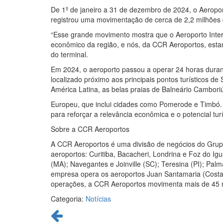
De 1º de janeiro a 31 de dezembro de 2024, o Aeropo
registrou uma movimentação de cerca de 2,2 milhõe
“Esse grande movimento mostra que o Aeroporto Inter
econômico da região, e nós, da CCR Aeroportos, estam
do terminal.
Em 2024, o aeroporto passou a operar 24 horas duran
localizado próximo aos principais pontos turísticos d
América Latina, as belas praias de Balneário Cambori
Europeu, que inclui cidades como Pomerode e Timbó
para reforçar a relevância econômica e o potencial tur
Sobre a CCR Aeroportos
A CCR Aeroportos é uma divisão de negócios do Grupo
aeroportos: Curitiba, Bacacheri, Londrina e Foz do Ig
(MA); Navegantes e Joinville (SC); Teresina (PI); Palm
empresa opera os aeroportos Juan Santamaria (Costa 
operações, a CCR Aeroportos movimenta mais de 45 m
Categoria:
Notícias
Continue
lendo