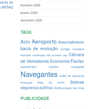
ciente do
fevereiro 2026
 a ANTAQ
janeiro 2026
dezembro 2025
TAGS
Aeroporto
Acin
Associativismo
bacia de evolução
Certisign
Complexo
Câmara
Portuário
construção civil
correios; cep
Facisc
de Vereadores
Economia
Impostômetro
Indústria
navegafolia
Navegantes
núcleo de segurança
Sebrae
Portonave
Refis
SC
SCPC
segurança pública
Util Alimentação
Voz Única
PUBLICIDADE