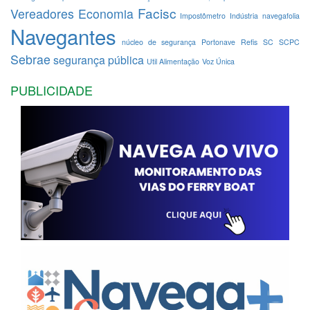
Facisc
Vereadores
Economia
Impostômetro
Indústria
navegafolia
Navegantes
núcleo de segurança
Portonave
Refis
SC
SCPC
Sebrae
segurança pública
Util Alimentação
Voz Única
PUBLICIDADE