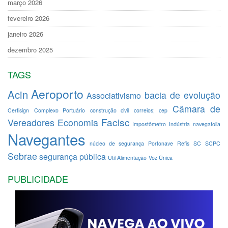
março 2026
fevereiro 2026
janeiro 2026
dezembro 2025
TAGS
Aeroporto
Acin
bacia de evolução
Associativismo
Câmara de
Certisign
Complexo Portuário
construção civil
correios; cep
Facisc
Vereadores
Economia
Impostômetro
Indústria
navegafolia
Navegantes
núcleo de segurança
Portonave
Refis
SC
SCPC
Sebrae
segurança pública
Util Alimentação
Voz Única
PUBLICIDADE