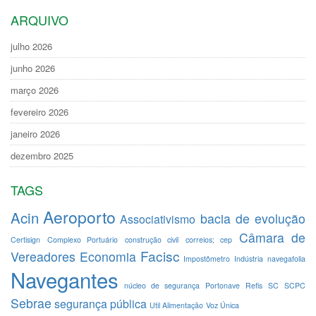
ARQUIVO
julho 2026
junho 2026
março 2026
fevereiro 2026
janeiro 2026
dezembro 2025
TAGS
Aeroporto
Acin
bacia de evolução
Associativismo
Câmara de
Certisign
Complexo Portuário
construção civil
correios; cep
Facisc
Vereadores
Economia
Impostômetro
Indústria
navegafolia
Navegantes
núcleo de segurança
Portonave
Refis
SC
SCPC
Sebrae
segurança pública
Util Alimentação
Voz Única