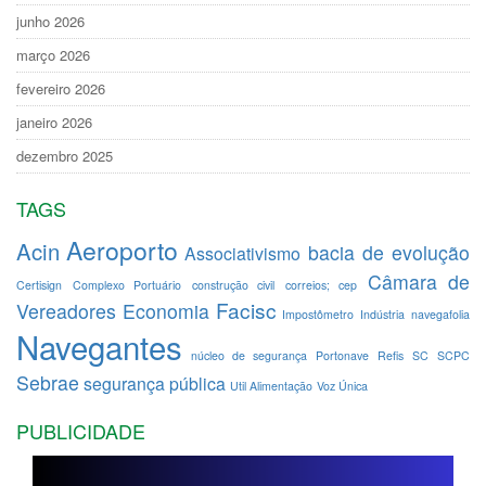
junho 2026
março 2026
fevereiro 2026
janeiro 2026
dezembro 2025
TAGS
Aeroporto
Acin
bacia de evolução
Associativismo
Câmara de
Certisign
Complexo Portuário
construção civil
correios; cep
Facisc
Vereadores
Economia
Impostômetro
Indústria
navegafolia
Navegantes
núcleo de segurança
Portonave
Refis
SC
SCPC
Sebrae
segurança pública
Util Alimentação
Voz Única
PUBLICIDADE