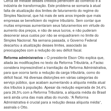
Cerca de metade desses créditos pertencem ao comércio e à
indústria de transformação. Este problema se somaria à atual
falta de atualização dos limites de faturamento do regime do
Simples Nacional, que há mais de seis anos impede que mais
empresas se beneficiem do regime tributário. Sem contar que
muitas empresas aumentaram seus faturamentos em virtude do
aumento dos preços, e não de seus lucros, e não puderam
desonerar seus custos por não se enquadrarem no limite do
Simples Nacional. Na semana passada, o Governo Federal
descartou a atualização desses limites, associado às
preocupações com a redução do seu déficit fiscal.
Reforma administrativa –
O presidente Elson Otto explica que,
aliada às modificações no texto da Reforma Tributária, a Facisc
considera imprescindível a tramitação da Reforma Administrativa,
para que ocorra tanto a redução da carga tributária, como do
déficit fiscal. Há diversas distorções em várias categorias do
serviço público, que acabam aumentando a alíquota média atual
dos tributos à população. Apesar da redução esperada de 34,4%
para 26,5% com a Reforma Tributária, a alíquota média do Brasil
será ainda uma das mais altas do mundo. “A Reforma
Administrativa é crucial para a redução dessa alíquota média”,
assinala o Otto.