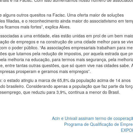
riais e na Facisc. Com isso aumentamos nosso número de associados
alguns outros quesitos na Facisc. Uma oferta maior de soluções
des filiadas, e o reconhecimento ainda maior do associativismo em te
 ficamos mais fortes”, explica Alves.
ssociadas a uma entidade, elas estão unidas em prol de um bem maio
ração de empregos e na construção de uma cidade melhor para se vive
 com o poder público. “As associações empresariais trabalham para me
ões que lutamos pela redução de impostos, por aquela estrada que pr
, pela melhoria na educação, para termos mais segurança, pela melhori
, entre tantas outras questões, que só quem vive nas cidades sabe. 
 empresas prosperam e geramos mais empregos”.
: o estado atingiu a marca de 65,8% da população acima de 14 anos
do brasileiro. Considerando apenas a população que faz parte da forç
desemprego, que reduziu para 3,9%, continua a menor do Brasil.
Acin e Univali assinam termo de cooperaç
Programa de Qualificação de Empre
EXPO