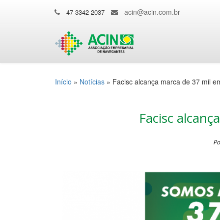
acin@acin.com.br
47 3342 2037
Início
»
Notícias
»
Facisc alcança marca de 37 mil 
Facisc alcanç
Po