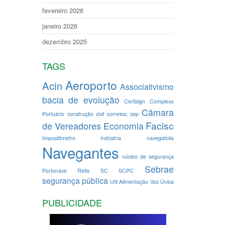
fevereiro 2026
janeiro 2026
dezembro 2025
TAGS
Aeroporto
Acin
Associativismo
bacia de evolução
Certisign
Complexo
Câmara
Portuário
construção civil
correios; cep
Facisc
de Vereadores
Economia
Impostômetro
Indústria
navegafolia
Navegantes
núcleo de segurança
Sebrae
Portonave
Refis
SC
SCPC
segurança pública
Util Alimentação
Voz Única
PUBLICIDADE