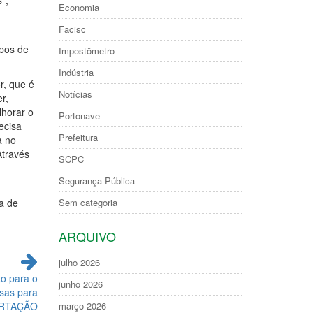
”,
Economia
Facisc
mpos de
Impostômetro
Indústria
r, que é
Notícias
r,
lhorar o
Portonave
ecisa
Prefeitura
a no
Através
SCPC
Segurança Pública
Sem categoria
a de
ARQUIVO
julho 2026
ão para o
junho 2026
sas para
março 2026
RTAÇÃO