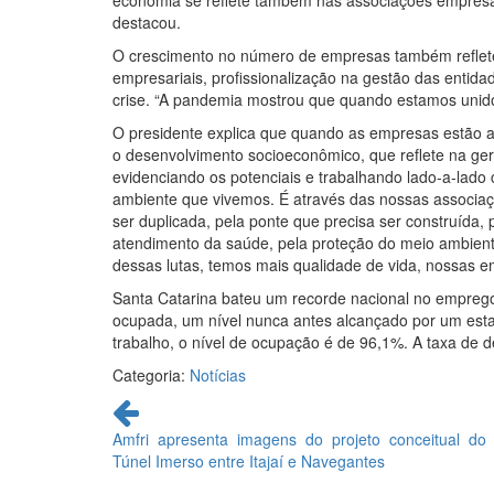
economia se reflete também nas associações empresa
destacou.
O crescimento no número de empresas também reflete 
empresariais, profissionalização na gestão das entida
crise. “A pandemia mostrou que quando estamos unidos
O presidente explica que quando as empresas estão a
o desenvolvimento socioeconômico, que reflete na ge
evidenciando os potenciais e trabalhando lado-a-lado
ambiente que vivemos. É através das nossas associaç
ser duplicada, pela ponte que precisa ser construída
atendimento da saúde, pela proteção do meio ambiente
dessas lutas, temos mais qualidade de vida, nossas
Santa Catarina bateu um recorde nacional no emprego
ocupada, um nível nunca antes alcançado por um esta
trabalho, o nível de ocupação é de 96,1%. A taxa de 
Categoria:
Notícias
Continue
lendo
Amfri apresenta imagens do projeto conceitual do
Túnel Imerso entre Itajaí e Navegantes