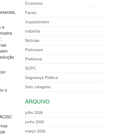
Economia
esariais,
Facisc
Impostômetro
c e
Indústria
mostra
”,
Notícias
 nas
Portonave
lvem
solução.
Prefeitura
SCPC
por
Segurança Pública
Sem categoria
ou o
ARQUIVO
julho 2026
FACISC
junho 2026
emos
março 2026
ois