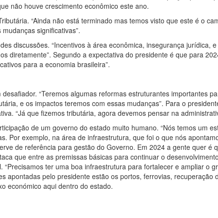
 que não houve crescimento econômico este ano.
ributária. “Ainda não está terminado mas temos visto que este é o ca
mudanças significativas”.
des discussões. “Incentivos à área econômica, insegurança jurídica, e
mos diretamente”. Segundo a expectativa do presidente é que para 20
ativos para a economia brasileira”.
 desafiador. “Teremos algumas reformas estruturantes importantes pa
utária, e os impactos teremos com essas mudanças”. Para o president
tiva. “Já que fizemos tributária, agora devemos pensar na administrati
participação de um governo do estado muito humano. “Nós temos um es
s. Por exemplo, na área de infraestrutura, que foi o que nós apontam
serve de referência para gestão do Governo. Em 2024 a gente quer é q
taca que entre as premissas básicas para continuar o desenvolviment
al. “Precisamos ter uma boa infraestrutura para fortalecer e ampliar o 
s apontadas pelo presidente estão os portos, ferrovias, recuperação 
eixo económico aqui dentro do estado.