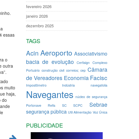
fevereiro 2026
minho.
janeiro 2026
dezembro 2025
 a
24 essas
TAGS
Aeroporto
Acin
Associativismo
ra o
bacia de evolução
Certisign
Complexo
e outra
Câmara
Portuário
construção civil
correios; cep
va”.
Facisc
de Vereadores
Economia
tado
Impostômetro
Indústria
navegafolia
os muito
Navegantes
ue haja,
núcleo de segurança
o do
Sebrae
Portonave
Refis
SC
SCPC
grande
segurança pública
de
Util Alimentação
Voz Única
PUBLICIDADE