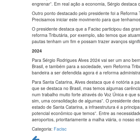
engrenar”. Em real ação a economia, Sérgio destaca
Outro ponto destacado pelo presidente foi a Reforma T
Precisamos iniciar este movimento para que tenhamos 
O presidente destaca que a Facisc participou das gran
reforma Tributária, por exemplo, são temos que atua
pautas tenham um fim e possam trazer avanços signific
2024
Para Sérgio Rodrigues Alves 2024 vai ser um ano bem
Brasil, e também para a sociedade, vem Reforma Trib
bandeira a ser defendida agora é a reforma administra
Para Santa Catarina, Alves destaca que é notória a 
que se destaca no Brasil, mas temos algumas carência
num trabalho muito forte através do Voz Única e que 
sim, uma consolidação de algumas”. O presidente des
estado de Santa Catarina, a infraestrutura é a princip
potencial econômico que temos”. Entre as necessidade
aeroportos, prioritariamente a malha viária, o nosso 
Categoria:
Facisc
Continue