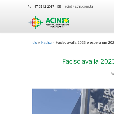
acin@acin.com.br
47 3342 2037
Início
»
Facisc
»
Facisc avalia 2023 e espera um 202
Facisc avalia 20
Po