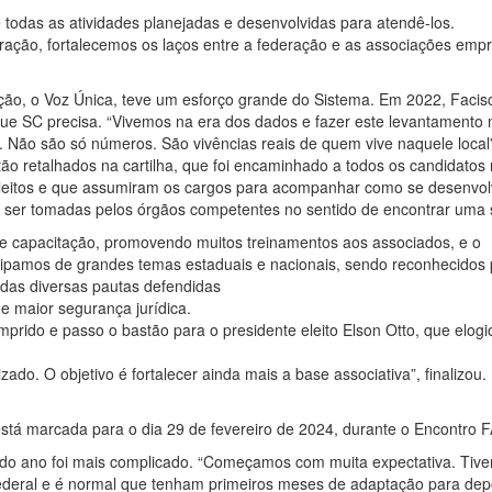
e todas as atividades planejadas e desenvolvidas para atendê-los.
ração, fortalecemos os laços entre a federação e as associações empr
ção, o Voz Única, teve um esforço grande do Sistema. Em 2022, Facis
que SC precisa. “Vivemos na era dos dados e fazer este levantamento 
 Não são só números. São vivências reais de quem vive naquele local
tão retalhados na cartilha, que foi encaminhado a todos os candidatos
 eleitos e que assumiram os cargos para acompanhar como se desenvo
 ser tomadas pelos órgãos competentes no sentido de encontrar uma 
e capacitação, promovendo muitos treinamentos aos associados, e o
ticipamos de grandes temas estaduais e nacionais, sendo reconhecidos 
 das diversas pautas defendidas
e maior segurança jurídica.
ido e passo o bastão para o presidente eleito Elson Otto, que elogi
do. O objetivo é fortalecer ainda mais a base associativa”, finalizou.
está marcada para o dia 29 de fevereiro de 2024, durante o Encontro 
io do ano foi mais complicado. “Começamos com muita expectativa. Tiv
deral e é normal que tenham primeiros meses de adaptação para dep