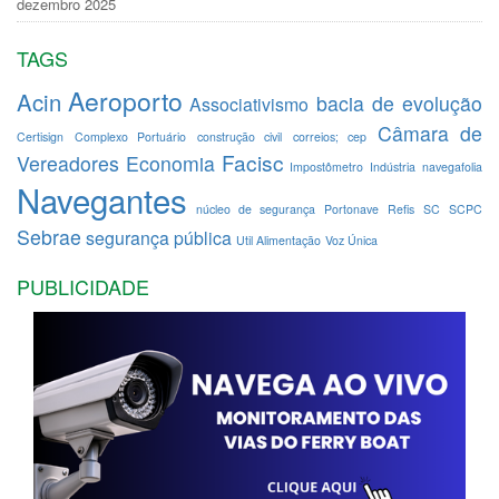
dezembro 2025
TAGS
Aeroporto
Acin
bacia de evolução
Associativismo
Câmara de
Certisign
Complexo Portuário
construção civil
correios; cep
Facisc
Vereadores
Economia
Impostômetro
Indústria
navegafolia
Navegantes
núcleo de segurança
Portonave
Refis
SC
SCPC
Sebrae
segurança pública
Util Alimentação
Voz Única
PUBLICIDADE