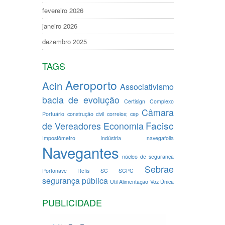
fevereiro 2026
janeiro 2026
dezembro 2025
TAGS
Aeroporto
Acin
Associativismo
bacia de evolução
Certisign
Complexo
Câmara
Portuário
construção civil
correios; cep
Facisc
de Vereadores
Economia
Impostômetro
Indústria
navegafolia
Navegantes
núcleo de segurança
Sebrae
Portonave
Refis
SC
SCPC
segurança pública
Util Alimentação
Voz Única
PUBLICIDADE