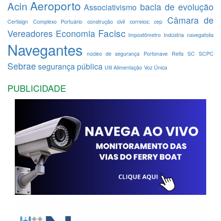
Aeroporto
Acin
bacia de evolução
Associativismo
Câmara de
Certisign
Complexo Portuário
construção civil
correios; cep
Facisc
Vereadores
Economia
Impostômetro
Indústria
navegafolia
Navegantes
núcleo de segurança
Portonave
Refis
SC
SCPC
Sebrae
segurança pública
Util Alimentação
Voz Única
PUBLICIDADE