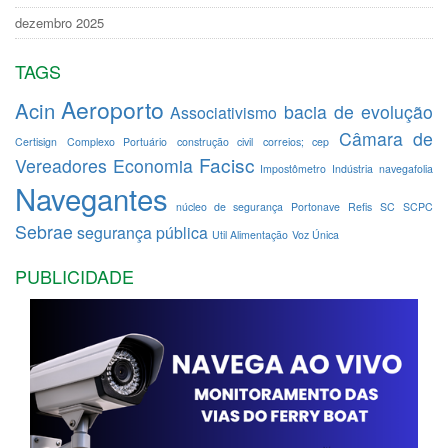
dezembro 2025
TAGS
Aeroporto
Acin
bacia de evolução
Associativismo
Câmara de
Certisign
Complexo Portuário
construção civil
correios; cep
Facisc
Vereadores
Economia
Impostômetro
Indústria
navegafolia
Navegantes
núcleo de segurança
Portonave
Refis
SC
SCPC
Sebrae
segurança pública
Util Alimentação
Voz Única
PUBLICIDADE