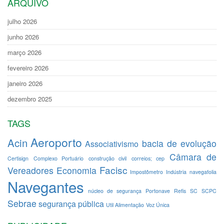
ARQUIVO
julho 2026
junho 2026
março 2026
fevereiro 2026
janeiro 2026
dezembro 2025
TAGS
Aeroporto
Acin
bacia de evolução
Associativismo
Câmara de
Certisign
Complexo Portuário
construção civil
correios; cep
Facisc
Vereadores
Economia
Impostômetro
Indústria
navegafolia
Navegantes
núcleo de segurança
Portonave
Refis
SC
SCPC
Sebrae
segurança pública
Util Alimentação
Voz Única