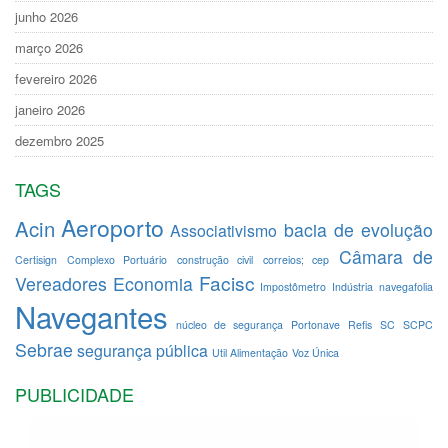
junho 2026
março 2026
fevereiro 2026
janeiro 2026
dezembro 2025
TAGS
Aeroporto
Acin
bacia de evolução
Associativismo
Câmara de
Certisign
Complexo Portuário
construção civil
correios; cep
Facisc
Vereadores
Economia
Impostômetro
Indústria
navegafolia
Navegantes
núcleo de segurança
Portonave
Refis
SC
SCPC
Sebrae
segurança pública
Util Alimentação
Voz Única
PUBLICIDADE