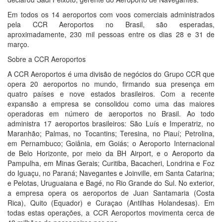
Em todos os 14 aeroportos com voos comerciais administrados
pela CCR Aeroportos no Brasil, são esperadas,
aproximadamente, 230 mil pessoas entre os dias 28 e 31 de
março.
Sobre a CCR Aeroportos
A CCR Aeroportos é uma divisão de negócios do Grupo CCR que
opera 20 aeroportos no mundo, firmando sua presença em
quatro países e nove estados brasileiros. Com a recente
expansão a empresa se consolidou como uma das maiores
operadoras em número de aeroportos no Brasil. Ao todo
administra 17 aeroportos brasileiros: São Luís e Imperatriz, no
Maranhão; Palmas, no Tocantins; Teresina, no Piauí; Petrolina,
em Pernambuco; Goiânia, em Goiás; o Aeroporto Internacional
de Belo Horizonte, por meio da BH Airport, e o Aeroporto da
Pampulha, em Minas Gerais; Curitiba, Bacacheri, Londrina e Foz
do Iguaçu, no Paraná; Navegantes e Joinville, em Santa Catarina;
e Pelotas, Uruguaiana e Bagé, no Rio Grande do Sul. No exterior,
a empresa opera os aeroportos de Juan Santamaria (Costa
Rica), Quito (Equador) e Curaçao (Antilhas Holandesas). Em
todas estas operações, a CCR Aeroportos movimenta cerca de