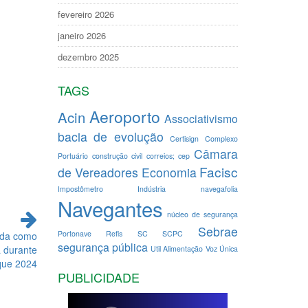
fevereiro 2026
janeiro 2026
dezembro 2025
TAGS
Aeroporto
Acin
Associativismo
bacia de evolução
Certisign
Complexo
Câmara
Portuário
construção civil
correios; cep
Facisc
de Vereadores
Economia
Impostômetro
Indústria
navegafolia
Navegantes
núcleo de segurança
Sebrae
Portonave
Refis
SC
SCPC
tada como
segurança pública
a durante
Util Alimentação
Voz Única
que 2024
PUBLICIDADE