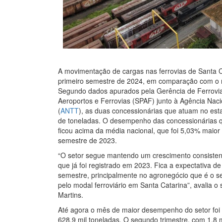
A movimentação de cargas nas ferrovias de Santa 
primeiro semestre de 2024, em comparação com o
Segundo dados apurados pela Gerência de Ferrovias
Aeroportos e Ferrovias (SPAF) junto à Agência Naci
(
ANTT
), as duas concessionárias que atuam no est
de toneladas. O desempenho das concessionárias 
ficou acima da média nacional, que foi 5,03% maio
semestre de 2023.
“O setor segue mantendo um crescimento consisten
que já foi registrado em 2023. Fica a expectativa 
semestre, principalmente no agronegócio que é o 
pelo modal ferroviário em Santa Catarina”, avalia o
Martins.
Até agora o mês de maior desempenho do setor foi
628,9 mil toneladas. O segundo trimestre, com 1,8 m