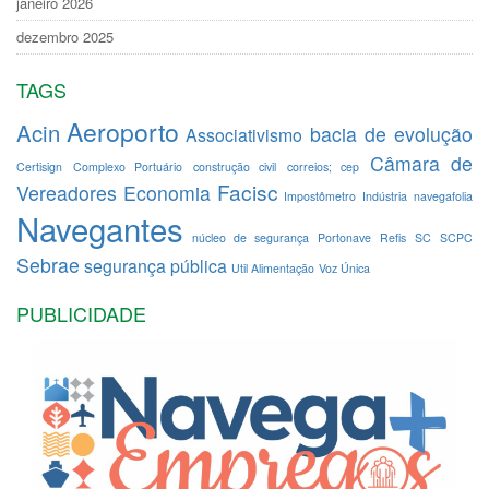
janeiro 2026
dezembro 2025
TAGS
Aeroporto
Acin
bacia de evolução
Associativismo
Câmara de
Certisign
Complexo Portuário
construção civil
correios; cep
Facisc
Vereadores
Economia
Impostômetro
Indústria
navegafolia
Navegantes
núcleo de segurança
Portonave
Refis
SC
SCPC
Sebrae
segurança pública
Util Alimentação
Voz Única
PUBLICIDADE