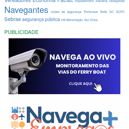
Impostômetro
Indústria
navegafolia
Navegantes
núcleo de segurança
Portonave
Refis
SC
SCPC
Sebrae
segurança pública
Util Alimentação
Voz Única
PUBLICIDADE