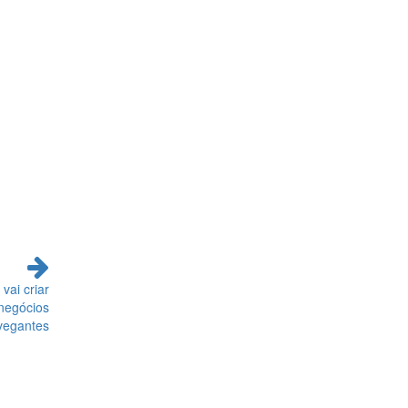
vai criar
 negócios
egantes