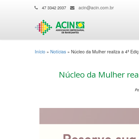
acin@acin.com.br
47 3342 2037
Início
»
Notícias
»
Núcleo da Mulher realiza a 4ª Edi
Núcleo da Mulher real
Po