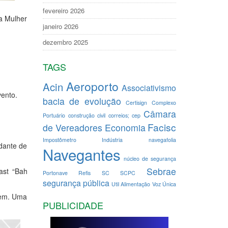
fevereiro 2026
a Mulher
janeiro 2026
dezembro 2025
TAGS
Aeroporto
Acin
Associativismo
vento.
bacia de evolução
Certisign
Complexo
Câmara
Portuário
construção civil
correios; cep
Facisc
de Vereadores
Economia
Impostômetro
Indústria
navegafolia
dante de
Navegantes
núcleo de segurança
Sebrae
ast “Bah
Portonave
Refis
SC
SCPC
segurança pública
Util Alimentação
Voz Única
gem. Uma
PUBLICIDADE