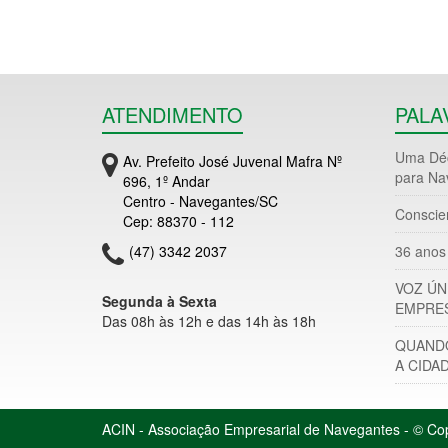
ATENDIMENTO
PALA
Uma Déc
Av. Prefeito José Juvenal Mafra Nº
para Na
696, 1º Andar
Centro - Navegantes/SC
Conscie
Cep: 88370 - 112
(47) 3342 2037
36 anos 
VOZ ÚN
Segunda à Sexta
EMPRES
Das 08h às 12h e das 14h às 18h
QUANDO
A CIDA
ACIN - Associação Empresarial de Navegantes - © Cop