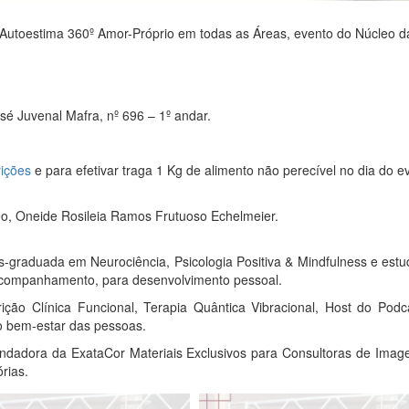
 Autoestima 360º Amor-Próprio em todas as Áreas, evento do Núcleo d
osé Juvenal Mafra, nº 696 – 1º andar.
rições
e para efetivar traga 1 Kg de alimento não perecível no dia do e
o, Oneide Rosileia Ramos Frutuoso Echelmeier.
-graduada em Neurociência, Psicologia Positiva & Mindfulness e estu
 acompanhamento, para desenvolvimento pessoal.
ição Clínica Funcional, Terapia Quântica Vibracional, Host do Podc
 o bem-estar das pessoas.
undadora da ExataCor Materiais Exclusivos para Consultoras de Ima
rias.