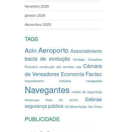
fevereiro 2026
janeiro 2026
dezembro 2025
TAGS
Aeroporto
Acin
Associativismo
bacia de evolução
Certisign
Complexo
Câmara
Portuário
construção civil
correios; cep
Facisc
de Vereadores
Economia
Impostômetro
Indústria
navegafolia
Navegantes
núcleo de segurança
Sebrae
Portonave
Refis
SC
SCPC
segurança pública
Util Alimentação
Voz Única
PUBLICIDADE