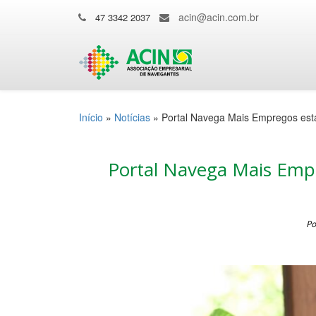
acin@acin.com.br
47 3342 2037
Início
»
Notícias
»
Portal Navega Mais Empregos está
Portal Navega Mais Emp
Po