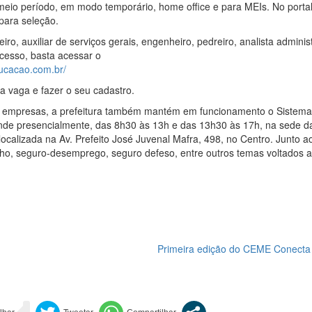
meio período, em modo temporário, home office e para MEIs. No portal
para seleção.
iro, auxiliar de serviços gerais, engenheiro, pedreiro, analista administ
acesso, basta acessar o
ucacao.com.br/
a vaga e fazer o seu cadastro.
s empresas, a prefeitura também mantém em funcionamento o Sistema
nde presencialmente, das 8h30 às 13h e das 13h30 às 17h, na sede d
calizada na Av. Prefeito José Juvenal Mafra, 498, no Centro. Junto a
alho, seguro-desemprego, seguro defeso, entre outros temas voltados 
Primeira edição do CEME Conecta