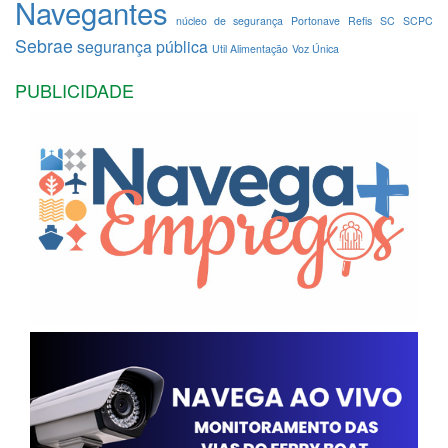
Navegantes
núcleo de segurança
Portonave
Refis
SC
SCPC
Sebrae
segurança pública
Util Alimentação
Voz Única
PUBLICIDADE