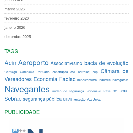
março 2026
fevereiro 2026
janeiro 2026
dezembro 2025
TAGS
Aeroporto
Acin
bacia de evolução
Associativismo
Câmara de
Certisign
Complexo Portuário
construção civil
correios; cep
Facisc
Vereadores
Economia
Impostômetro
Indústria
navegafolia
Navegantes
núcleo de segurança
Portonave
Refis
SC
SCPC
Sebrae
segurança pública
Util Alimentação
Voz Única
PUBLICIDADE