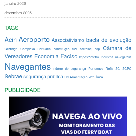
janeiro 2026
dezembro 2025
TAGS
Aeroporto
Acin
bacia de evolução
Associativismo
Câmara de
Certisign
Complexo Portuário
construção civil
correios; cep
Facisc
Vereadores
Economia
Impostômetro
Indústria
navegafolia
Navegantes
núcleo de segurança
Portonave
Refis
SC
SCPC
Sebrae
segurança pública
Util Alimentação
Voz Única
PUBLICIDADE