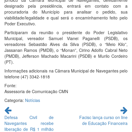
jurídico da Câmara Municipal de Navegantes, devidamente
designado pela presidência, entrará em contato com a
procuradoria do Município para analisar o pedido, sua
viabilidade/legalidade e qual será o encaminhamento feito pelo
Poder Executivo.
Participaram da reunião o presidente do Poder Legislativo
Municipal, vereador Samuel Vianei Paganelli (PSDB), os
vereadores Sebastião Alves da Silva (PSDB), o “Meio Kilo”,
Jassanan Ramos (PMDB), o “Monan”, Cirino Adolfo Cabral Neto
(PMDB), Jefferson Machado Macarini (PSDB) e Murilo Cordeiro
(PT).
Informações adicionais na Câmara Municipal de Navegantes pelo
telefone (47) 3342-1818
Fonte:
Assessoria de Comunicação CMN
Categoria:
Notícias
Continue
lendo
Defesa Civil de
Facisc lança curso on line
Navegantes recebe
de Educação Financeira
liberação de R$ 1 milhão