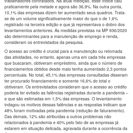
trabalhadores contratados. Na atual medição, esse índice caiu
praticamente pela metade e agora são 36,9%. Na outra ponta,
10,1% das empresas dizem ter aumentado seus quadros. Trata-
se de um volume significativamente maior do que o de 1,6%
registrado na terceira edição e que já representava o dobro dos
levantamentos anteriores. As medidas previstas na MP 936/2020
são determinantes para a manutenção de emprego e renda,
consideram os entrevistados da pesquisa.
O acesso ao crédito é crucial para a manutenção ou retomada
das atividades, no entanto, apenas uma em cada três empresas
que buscaram, obtiveram empréstimo, ainda que o número de
financiamentos obtidos desde maio tenha aumentado 2,3 pontos
percentuais. No total, 45,1% das empresas consultadas disseram
ter procurado financiamento e somente 16,6% do total o
obtiveram. Os entrevistados consideram que o acesso ao crédito
poderia ter evitado as falências registradas durante a pandemia –
e que são estimadas em 1,5% das empresas. O levantamento
indagou os motivos dessas falências e as respostas indicam que
48% foram motivadas pela pandemia (redução de faturamento).
Das demais, 12% são atribuídas a outros problemas não
relacionados à pandemia e 40% pelo fato de as empresas já
estarem em situação delicada, agravada durante a ocorrência da