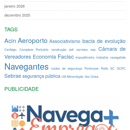
janeiro 2026
dezembro 2025
TAGS
Aeroporto
Acin
bacia de evolução
Associativismo
Câmara de
Certisign
Complexo Portuário
construção civil
correios; cep
Facisc
Vereadores
Economia
Impostômetro
Indústria
navegafolia
Navegantes
núcleo de segurança
Portonave
Refis
SC
SCPC
Sebrae
segurança pública
Util Alimentação
Voz Única
PUBLICIDADE