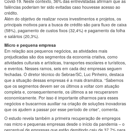
Covid-19. Neste contexto, 36% das entrevistadas afirmam que as
falências poderiam ter sido evitadas caso houvesse acesso ao
crédito.
Além do objetivo de realizar novos investimentos e projetos, os
principais motivos para a busca de crédito são para fluxo de caixa
(58%), pagamento de custos fixos (32,4%) e pagamento da folha
e salários (20,3%).
Micro e pequena empresa
Em relação aos pequenos negócios, as atividades mais
prejudicadas são dos segmentos da economia criativa, como
atividades culturais e artísticas, transportes escolares e turísticos,
e eventos. Nesses ramos, seis em cada dez empresas seguem
fechadas. O diretor técnico do Sebrae/SC, Luc Pinheiro, destaca
que a situação dessas empresas é a mais dramática. “Sabemos
que os segmentos devem ser os últimos a voltar com atuação
completa e, consequentemente, os últimos a se recuperarem
economicamente. Por isso é importante olharmos para esses
negócios e buscarmos auxiliar na criação de soluções inovadoras
que os ajudem a passar por esse período de crise”, comenta.
O estudo revela também a primeira recuperação de empregos
nas micro e pequenas empresas desde o início da pandemia – o
percentual de empresas que estão demitindo caiu de 37,7% para