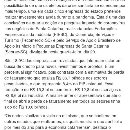
possibilidade de que os efeitos da crise sanitária se estendam por
mais tempo, uma em cada cinco empresas do estado pretende
realizar investimentos ainda durante a pandemia. Esta é uma das
conclusões da quarta edição da pesquisa Impacto do coronavírus
nos negócios de Santa Catarina, realizada pelas Federações
Empresariais da Indústria (FIESC), do Comércio, Serviços e
Turismo (Fecomércio-SC) e pelo Serviço de Apoio Brasileiro de
Apoio às Micro e Pequenas Empresas de Santa Catarina
(Sebrae/SC), divulgada nesta quarta-feira, dia 29.
São 18,9% das empresas entrevistadas que informam estar em
busca de crédito para novos investimentos e projetos. É um
percentual significativo, pois contrasta com a estimativa de perda
de faturamento que totaliza R$ 36,7 bilhões nos setores
pesquisados, o que representa 8,4% do PIB estadual. Essa
redução é de R$ 15,3 bi no comércio, R$ 12,8 bi nos serviços e
R$ 8,6 bi na indústria. A análise anterior apresentava que até o
final de abril a perda de faturamento em todos os setores tinha
sido de R$ 19,6 bilhões.
“Os dados sinalizam a volta do otimismo, que se confirma em
outros estudos que realizamos, os quais mostram que abril foi o
pior mês do ano para a economia catarinense”, destaca o