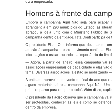
diz a empresária.
Homens à frente da camp
Embora a campanha Aqui Não seja para acabar co
abrangência em 293 municípios do Estado, as lideranç
abraçou a ideia junto com o Ministério Público de 
campanha dentro da entidade. Rita Conti participa de t
O presidente Elson Otto informa que dezenas de emp
adesão à campanha e esse movimento continua. Ele a
informações e esclarecer sobre a importância do fim d
— Agora, a partir de janeiro, essa campanha vai 
associações empresariais de cada cidade e elas vão
tema. Diversas associações já estão se mobilizando —
A entidade aproveitou o evento de final de ano que re
alguns materiais sobre a campanha Aqui Não. Um fo
primeiro passo para romper o ciclo”. Além disso, explic
O presidente da Facisc observa que a campanha vai re
ser protegidas, conhecer as leis e como se defende
dentro da empresa.