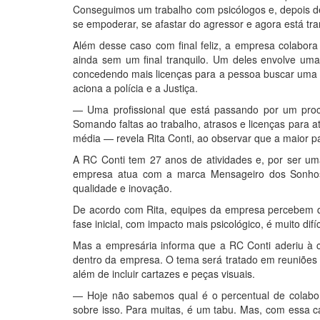
Conseguimos um trabalho com psicólogos e, depois d
se empoderar, se afastar do agressor e agora está t
Além desse caso com final feliz, a empresa colabora 
ainda sem um final tranquilo. Um deles envolve uma
concedendo mais licenças para a pessoa buscar uma 
aciona a polícia e a Justiça.
— Uma profissional que está passando por um proc
Somando faltas ao trabalho, atrasos e licenças para
média — revela Rita Conti, ao observar que a maior pa
A RC Conti tem 27 anos de atividades e, por ser u
empresa atua com a marca Mensageiro dos Sonhos, 
qualidade e inovação.
De acordo com Rita, equipes da empresa percebem 
fase inicial, com impacto mais psicológico, é muito difí
Mas a empresária informa que a RC Conti aderiu à
dentro da empresa. O tema será tratado em reuniões 
além de incluir cartazes e peças visuais.
— Hoje não sabemos qual é o percentual de colabor
sobre isso. Para muitas, é um tabu. Mas, com essa