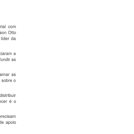
rial com
lson Otto
líder da
ciaram a
undir as
hamar as
 sobre o
istribuir
ecer é o
 precisam
de apoio