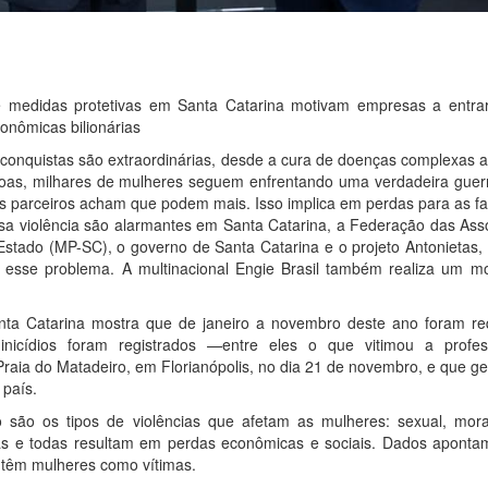
e medidas protetivas em Santa Catarina motivam empresas a entrar
onômicas bilionárias
onquistas são extraordinárias, desde a cura de doenças complexas a
oas, milhares de mulheres seguem enfrentando uma verdadeira guerr
s parceiros acham que podem mais. Isso implica em perdas para as fa
a violência são alarmantes em Santa Catarina, a Federação das Ass
 Estado (MP-SC), o governo de Santa Catarina e o projeto Antonietas
sse problema. A multinacional Engie Brasil também realiza um m
nta Catarina mostra que de janeiro a novembro deste ano foram re
inicídios foram registrados —entre eles o que vitimou a profe
Praia do Matadeiro, em Florianópolis, no dia 21 de novembro, e que 
 país.
são os tipos de violências que afetam as mulheres: sexual, moral,
ias e todas resultam em perdas econômicas e sociais. Dados apontam
o têm mulheres como vítimas.