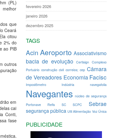
ehm (PL)
fevereiro 2026
o melhor
janeiro 2026
ados que
dezembro 2025
do Ceará
la citou
TAGS
de 2% do
te ao PIB
Aeroporto
Acin
Associativismo
bacia de evolução
Certisign
Complexo
m outros
Câmara
apuração
Portuário
construção civil
correios; cep
Facisc
de Vereadores
Economia
Impostômetro
Indústria
navegafolia
Navegantes
núcleo de segurança
adrão em
Sebrae
Portonave
Refis
SC
SCPC
delas cai
segurança pública
Util Alimentação
Voz Única
a Conti,
essa fase
PUBLICIDADE
méstica.