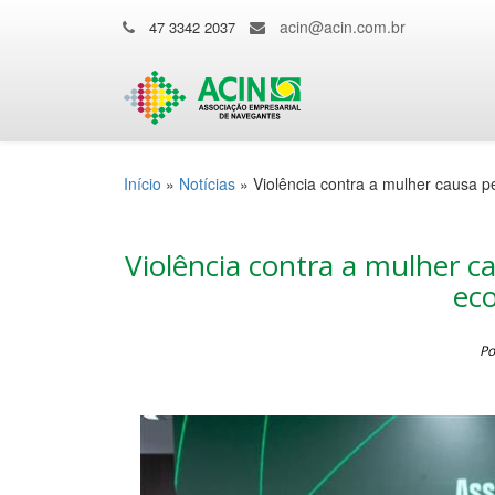
acin@acin.com.br
47 3342 2037
Início
»
Notícias
»
Violência contra a mulher causa p
Violência contra a mulher c
eco
Po