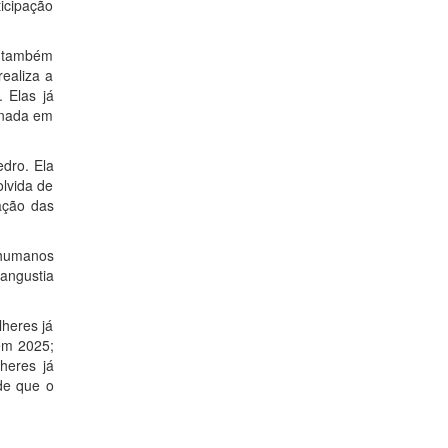
icipação
l, também
ealiza a
 Elas já
rnada em
edro. Ela
lvida de
ação das
 humanos
 angustia
lheres já
 em 2025;
heres já
 de que o