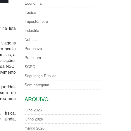
Economia
Facisc
Impostômetro
 na luta
Indústria
Notícias
 viagens
Portonave
a oculta
mílias, a
Prefeitura
ociações
, da NSC,
SCPC
ovimento
Segurança Pública
Sem categoria
queridas
ssora de
ARQUIVO
gerou uma
julho 2026
 física,
, ainda,
junho 2026
março 2026