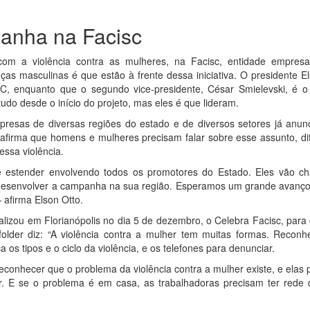
anha na Facisc
m a violência contra as mulheres, na Facisc, entidade empresa
as masculinas é que estão à frente dessa iniciativa. O presidente E
SC, enquanto que o segundo vice-presidente, César Smielevski, é o 
udo desde o início do projeto, mas eles é que lideram.
resas de diversas regiões do estado e de diversos setores já anun
firma que homens e mulheres precisam falar sobre esse assunto, dif
essa violência.
se estender envolvendo todos os promotores do Estado. Eles vão c
 desenvolver a campanha na sua região. Esperamos um grande avanço
 afirma Elson Otto.
alizou em Florianópolis no dia 5 de dezembro, o Celebra Facisc, para d
lder diz: “A violência contra a mulher tem muitas formas. Reconh
a os tipos e o ciclo da violência, e os telefones para denunciar.
conhecer que o problema da violência contra a mulher existe, e elas
r. E se o problema é em casa, as trabalhadoras precisam ter rede 