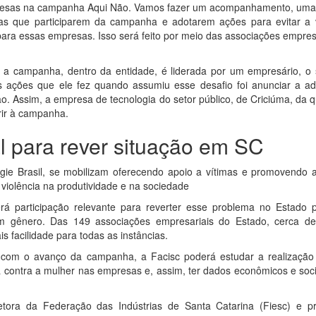
mpresas na campanha Aqui Não. Vamos fazer um acompanhamento, uma 
as que participarem da campanha e adotarem ações para evitar a v
para essas empresas. Isso será feito por meio das associações empre
 a campanha, dentro da entidade, é liderada por um empresário, o
as ações que ele fez quando assumiu esse desafio foi anunciar a a
 Assim, a empresa de tecnologia do setor público, de Criciúma, da q
erir à campanha.
 para rever situação em SC
gie Brasil, se mobilizam oferecendo apoio a vítimas e promovendo 
violência na produtividade e na sociedade
rá participação relevante para reverter esse problema no Estado 
em gênero. Das 149 associações empresariais do Estado, cerca d
 facilidade para todas as instâncias.
, com o avanço da campanha, a Facisc poderá estudar a realizaçã
a contra a mulher nas empresas e, assim, ter dados econômicos e soc
etora da Federação das Indústrias de Santa Catarina (Fiesc) e pr