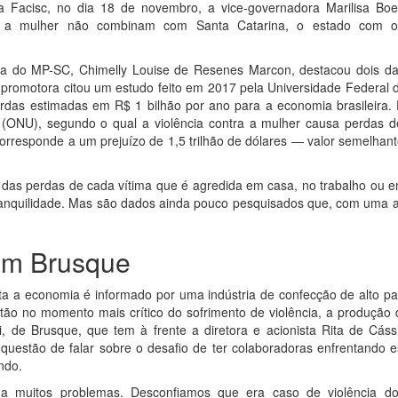
Facisc, no dia 18 de novembro, a vice-governadora Marilisa Bo
ra a mulher não combinam com Santa Catarina, o estado com 
iça do MP-SC, Chimelly Louise de Resenes Marcon, destacou dois d
promotora citou um estudo feito em 2017 pela Universidade Federal 
rdas estimadas em R$ 1 bilhão por ano para a economia brasileira. E
ONU), segundo o qual a violência contra a mulher causa perdas 
corresponde a um prejuízo de 1,5 trilhão de dólares — valor semelhan
das perdas de cada vítima que é agredida em casa, no trabalho ou e
tranquilidade. Mas são dados ainda pouco pesquisados que, com uma 
em Brusque
ta a economia é informado por uma indústria de confecção de alto p
tão no momento mais crítico do sofrimento de violência, a produção 
e Brusque, que tem à frente a diretora e acionista Rita de Cássi
 questão de falar sobre o desafio de ter colaboradoras enfrentando 
ndo.
 muitos problemas. Desconfiamos que era caso de violência do