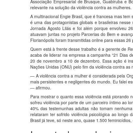
Associação Empresarial de Brusque, Guabiruba e Bot
relevante na solução da violência contra as mulheres.
A multinacional Engie Brasil, que é francesa mas tem 
é uma das protagonistas globais e brasileiras nesse
Jornada Agosto Lilás e foi além porque envolveu 26
atuavam juntas no projeto Parcerias do Bem e avanç
Florianópolis foram transmitidas online para essas 26 
Quem está à frente desse trabalho é a gerente de Re
acaba de liderar na empresa a campanha “21 Dias de 
20 de novembro a 10 de dezembro. Essa ação é insp
Nações Unidas (ONU) pelo fim da violência contra as
— A violência contra a mulher é considerada pela O
mais persistentes e negligentes do mundo. Eu falei e
— afirmou.
Para mostrar o quanto essa violência está piorando no
sofreu violência por parte de um parceiro íntimo ao 
40% das testemunhas adultas não tomam nenhuma 
relataram ter sofrido violência psicológica ao longo 
Brasil já teve, só neste ano, quase 1.500 feminicídios