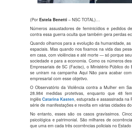
(Por
Estela Benetti
– NSC TOTAL)…
Números assustadores de feminicídios e pedidos d
contra essa guerra oculta que também gera perdas ec
Quando olhamos para a evolução da humanidade, as c
espaciais. Mas quando nos fixamos na vida das pess
em casa, com violências e até morte — só porque seu
sociedade e para a economia. Como os números dess
Empresariais de SC (Facisc), o Ministério Público do
se uniram na campanha Aqui Não para acabar com e
empresarial com esse objetivo.
O Observatório da Violência contra a Mulher em Sa
28.984 medidas protetivas, enquanto que 48 fem
inglês
Catarina Kasten
, estuprada e assassinada na 
série de manifestações e revolta em várias cidades do
No entanto, esses são os casos gravíssimos. Cinco 
psicológica e patrimonial. São milhares de ocorrênc
que uma em cada três ocorrências policiais no Estad