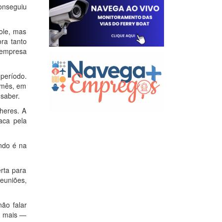
onseguiu
role, mas
ra tanto
 empresa
período.
 mês, em
 saber.
heres. A
aca pela
ndo é na
rta para
euniões,
ão falar
o mais —