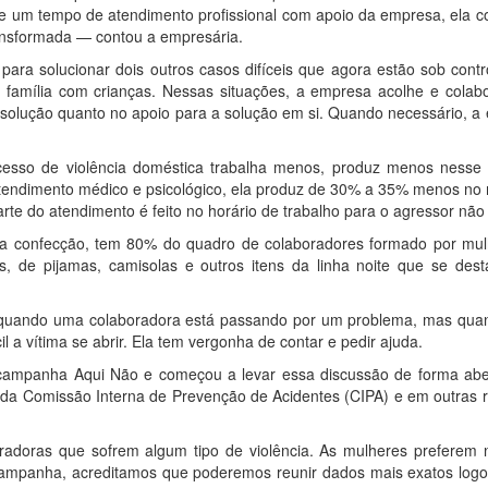
e um tempo de atendimento profissional com apoio da empresa, ela c
ransformada — contou a empresária.
para solucionar dois outros casos difíceis que agora estão sob cont
 família com crianças. Nessas situações, a empresa acolhe e colabo
solução quanto no apoio para a solução em si. Quando necessário, a
esso de violência doméstica trabalha menos, produz menos nesse 
 atendimento médico e psicológico, ela produz de 30% a 35% menos no
rte do atendimento é feito no horário de trabalho para o agressor não
ma confecção, tem 80% do quadro de colaboradores formado por mul
de pijamas, camisolas e outros itens da linha noite que se dest
quando uma colaboradora está passando por um problema, mas qua
cil a vítima se abrir. Ela tem vergonha de contar e pedir ajuda.
 campanha Aqui Não e começou a levar essa discussão de forma abe
da Comissão Interna de Prevenção de Acidentes (CIPA) e em outras r
adoras que sofrem algum tipo de violência. As mulheres preferem n
 campanha, acreditamos que poderemos reunir dados mais exatos log