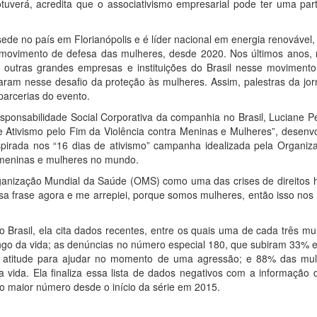
uverá, acredita que o associativismo empresarial pode ter uma part
sede no país em Florianópolis e é líder nacional em energia renováve
 movimento de defesa das mulheres, desde 2020. Nos últimos anos, r
 outras grandes empresas e instituições do Brasil nesse movimento.
aram nesse desafio da proteção às mulheres. Assim, palestras da jo
parcerias do evento.
sponsabilidade Social Corporativa da companhia no Brasil, Luciane P
Ativismo pelo Fim da Violência contra Meninas e Mulheres”, desenvo
irada nos “16 dias de ativismo” campanha idealizada pela Organiz
 meninas e mulheres no mundo.
rganização Mundial da Saúde (OMS) como uma das crises de direitos
ssa frase agora e me arrepiei, porque somos mulheres, então isso nos
 Brasil, ela cita dados recentes, entre os quais uma de cada três mu
longo da vida; as denúncias no número especial 180, que subiram 33%
atitude para ajudar no momento de uma agressão; e 88% das mul
da vida. Ela finaliza essa lista de dados negativos com a informação
, o maior número desde o início da série em 2015.