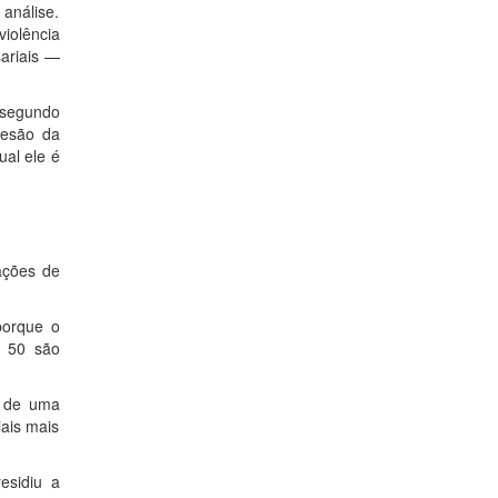
análise.
iolência
sariais —
 segundo
desão da
ual ele é
ações de
porque o
e 50 são
o de uma
iais mais
esidiu a