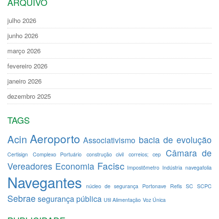
ARQUIVO
julho 2026
junho 2026
março 2026
fevereiro 2026
janeiro 2026
dezembro 2025
TAGS
Aeroporto
Acin
bacia de evolução
Associativismo
Câmara de
Certisign
Complexo Portuário
construção civil
correios; cep
Facisc
Vereadores
Economia
Impostômetro
Indústria
navegafolia
Navegantes
núcleo de segurança
Portonave
Refis
SC
SCPC
Sebrae
segurança pública
Util Alimentação
Voz Única