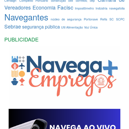
Certisign
Complexo Portuário
construção civil
correios; cep
Facisc
Vereadores
Economia
Impostômetro
Indústria
navegafolia
Navegantes
núcleo de segurança
Portonave
Refis
SC
SCPC
Sebrae
segurança pública
Util Alimentação
Voz Única
PUBLICIDADE