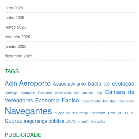
julho 2026
junho 2026
março 2026
fevereiro 2026
janeiro 2026
dezembro 2025
TAGS
Aeroporto
Acin
bacia de evolução
Associativismo
Câmara de
Certisign
Complexo Portuário
construção civil
correios; cep
Facisc
Vereadores
Economia
Impostômetro
Indústria
navegafolia
Navegantes
núcleo de segurança
Portonave
Refis
SC
SCPC
Sebrae
segurança pública
Util Alimentação
Voz Única
PUBLICIDADE