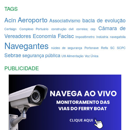
TAGS
Aeroporto
Acin
bacia de evolução
Associativismo
Câmara de
Certisign
Complexo Portuário
construção civil
correios; cep
Facisc
Vereadores
Economia
Impostômetro
Indústria
navegafolia
Navegantes
núcleo de segurança
Portonave
Refis
SC
SCPC
Sebrae
segurança pública
Util Alimentação
Voz Única
PUBLICIDADE